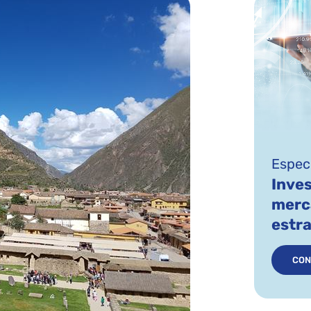
Especi
Inves
merc
estr
CON