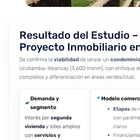
Resultado del Estudio –
Proyecto Inmobiliario e
Se confirma la
viabilidad
de lanzar un
condominio
Urubamba–Abancay (3,600 msnm), con enfoque 
completos y diferenciación en áreas verdes/club.
Demanda y
Modelo comerc
segmento
Etapas
de l
Interés por
segunda
con paráme
vivienda
y lotes amplios
claros
con
servicios y
Financiamie