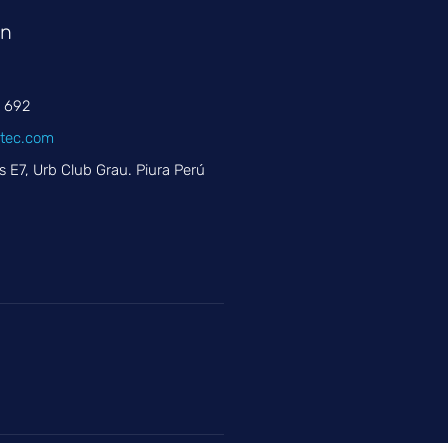
en
8 692
itec.com
s E7, Urb Club Grau. Piura Perú