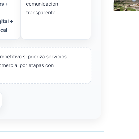
es +
comunicación
transparente.
gital +
cal
mpetitivo si prioriza servicios
comercial por etapas con