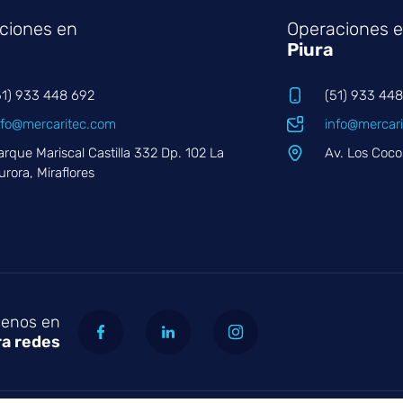
ciones en
Operaciones 
Piura
51) 933 448 692
(51) 933 44
nfo@mercaritec.com
info@mercar
arque Mariscal Castilla 332 Dp. 102 La
Av. Los Coco
urora, Miraflores
uenos en
ra redes