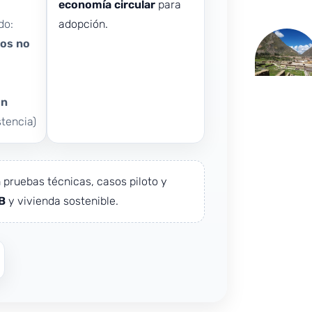
economía circular
para
do:
adopción.
os no
ón
stencia)
 pruebas técnicas, casos piloto y
B
y vivienda sostenible.