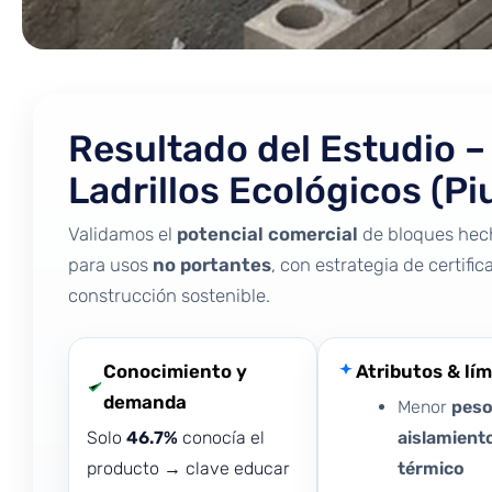
Resultado del Estudio –
Ladrillos Ecológicos (Pi
Validamos el
potencial comercial
de bloques hec
para usos
no portantes
, con estrategia de certifi
construcción sostenible.
Conocimiento y
Atributos & lím
demanda
Menor
pes
Solo
46.7%
conocía el
aislamient
producto → clave educar
térmico