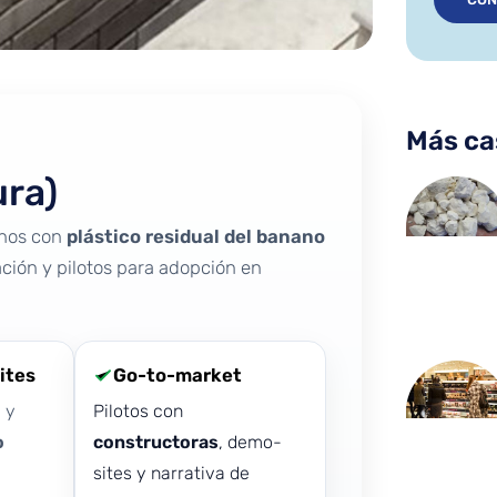
Más ca
ura)
hos con
plástico residual del banano
cación y pilotos para adopción en
ites
Go-to-market
o
y
Pilotos con
o
constructoras
, demo-
sites y narrativa de