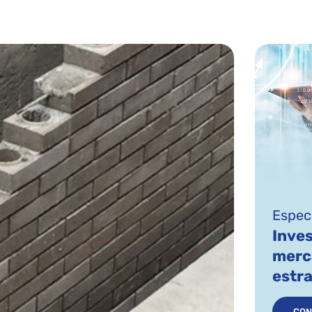
Especi
Inves
merc
estr
CON