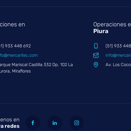
ciones en
Operaciones 
Piura
51) 933 448 692
(51) 933 44
nfo@mercaritec.com
info@mercar
arque Mariscal Castilla 332 Dp. 102 La
Av. Los Coco
urora, Miraflores
uenos en
ra redes