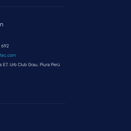
en
8 692
itec.com
s E7, Urb Club Grau. Piura Perú