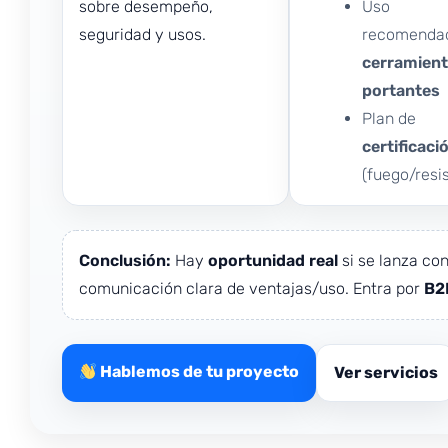
sobre desempeño,
Uso
seguridad y usos.
recomenda
cerramient
portantes
Plan de
certificaci
(fuego/resi
Conclusión:
Hay
oportunidad real
si se lanza con
comunicación clara de ventajas/uso. Entra por
B2
Hablemos de tu proyecto
Ver servicios